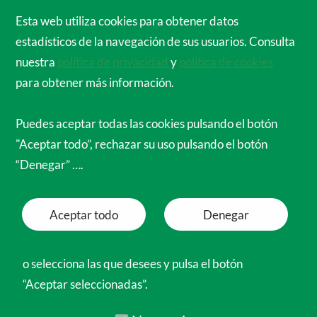
Cirujanos Ortopédicos de España para el
Esta web utiliza cookies para obtener datos
Mundo
estadísticos de la navegación de sus usuarios. Consulta
Menú
nuestra
política de privacidad
y
política de cookies
para obtener más información.
Gracias
Puedes aceptar todas las cookies pulsando el botón
"Aceptar todo”, rechazar su uso pulsando el botón
Tu donación se destinará al Proyecto
“Denegar” ….
Osteomielitis
Aceptar todo
Denegar
puedes hacer el pago con tarjeta de
crédito , por Bizum o por transferencia
o selecciona las que desees y pulsa el botón
“Aceptar seleccionadas”.
Tarjeta de crédito o PayPal
Necesarias
Funcionales
Preferencias
Si eliges esta opción
PULSA EN EL BOTON
Analíticas
“Donar”
y te dirigiremos a una
Marketing