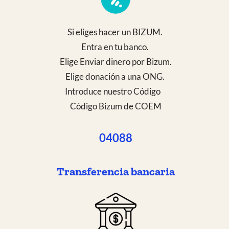
Si eliges hacer una transferencia bancaria
puntual o periódica a esta cuenta:
Entra en tu banco y haz la transferencia a esta
cuenta de COEM
Banco Sabadell
ES96 0081 0257 0900 0139 0942
En el mes de enero de cada año enviamos a la
Agencia Tributaria la relación de donantes del
año anterior para emitir los correspondientes
certificados para que te lo puedas desgravar del
Impuesto sobre la Renta de las Personas Físicas o
en el impuesto de Sociedades.
Tomás Epeldegui Torre
Presidente de COEM