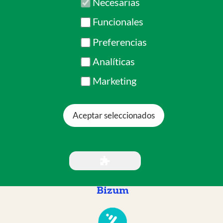
PASARELA DE PAGOS
para que elijas la tarjeta que quieres
Aceptar seleccionados
utilizar
Bizum
Si eliges hacer un BIZUM.
Entra en tu banco.
Elige Enviar dinero por Bizum.
Elige donación a una ONG.
Introduce nuestro Código
Código Bizum de COEM
04088
Transferencia bancaria