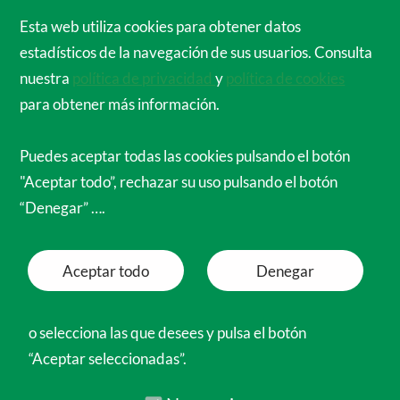
Cirujanos Ortopédicos de España para el
Esta web utiliza cookies para obtener datos
Mundo
estadísticos de la navegación de sus usuarios. Consulta
Menú
nuestra
política de privacidad
y
política de cookies
para obtener más información.
Socios COEM
Puedes aceptar todas las cookies pulsando el botón
"Aceptar todo”, rechazar su uso pulsando el botón
En nombre de la Junta Directiva de
“Denegar” ….
CIRUJANOS ORTOPEDICOS DE ESPAÑA
PARA EL MUNDO, te damos las gracias por tu
Aceptar todo
Denegar
interés en nuestra ASOCIACION, que a partir
de ahora es la tuya y te damos la bienvenida.
o selecciona las que desees y pulsa el botón
“Aceptar seleccionadas”.
Seguiremos informándote de todos los
acontecimientos que afecten a COEM y
Necesarias
contamos contigo para ayudarnos a seguir
Funcionales
creciendo y poder seguir yendo todos los meses
Preferencias
a nuestro querido Hospital Notre Dame de la
Analíticas
Santé, en Dschang, Camerún
Marketing