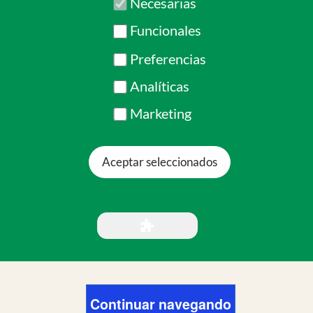
Un abrazo
Aceptar seleccionados
Juan R. Truan
Secretario de COEM
jrtruan@coem.ong
Continuar navegando