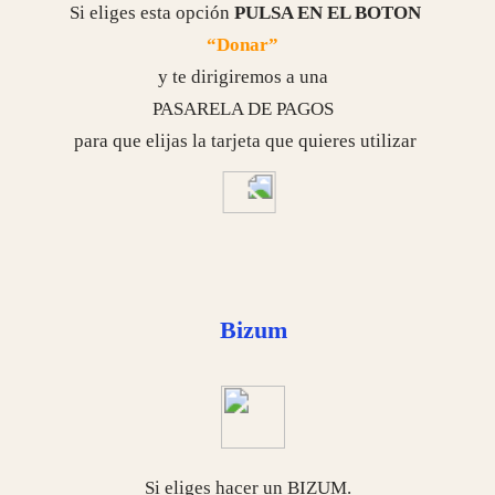
Bizum
Si eliges hacer un BIZUM.
Entra en tu banco.
Elige Enviar dinero por Bizum.
Elige donación a una ONG.
Introduce nuestro Código
Código Bizum de COEM
04088
Transferencia bancaria