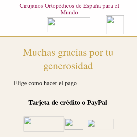
Cirujanos Ortopédicos de España para el
Mundo
Menú
Muchas gracias por tu
generosidad
Elige como hacer el pago
Tarjeta de crédito o PayPal
Si eliges esta opción
PULSA EN EL BOTON
“Donar”
y te dirigiremos a una
PASARELA DE PAGOS
para que elijas la tarjeta que quieres utilizar