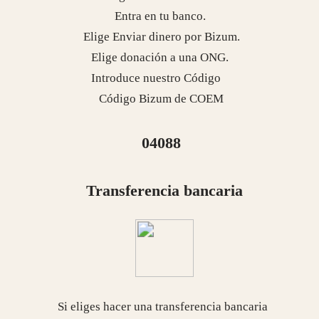
Si eliges hacer una transferencia bancaria
puntual o periódica a esta cuenta:
Entra en tu banco y haz la transferencia a esta
cuenta de COEM
Banco Sabadell
ES96 0081 0257 0900 0139 0942
En el mes de enero de cada año enviamos a la
Agencia Tributaria la relación de donantes del año
anterior para emitir los correspondientes
certificados para que te lo puedas desgravar del
Impuesto sobre la Renta de las Personas Físicas o
en el impuesto de Sociedades.
Tomás Epeldegui Torre
Presidente de COEM
Continuar navegando