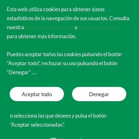
Cirujanos Ortopédicos de España para el
Esta web utiliza cookies para obtener datos
Mundo
estadísticos de la navegación de sus usuarios. Consulta
Menú
nuestra
política de privacidad
y
política de cookies
para obtener más información.
Puedes aceptar todas las cookies pulsando el botón
"Aceptar todo”, rechazar su uso pulsando el botón
“Denegar” ….
Aceptar todo
Denegar
o selecciona las que desees y pulsa el botón
“Aceptar seleccionadas”.
Necesarias
Funcionales
Preferencias
Analíticas
Marketing