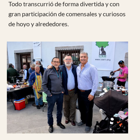
Sanidad por el apoyo que siempre prestan a
estos actos benéficos.
Por supuesto nuestro agradecimiento a Paco
(DOS40) Empresa, que de forma
desinteresada, facilito toda la infraestructura
de audio y a Kike que hizo de maravilloso
animador micrófono en mano.
En resumen un día divertido con una
recaudación que agradecerán los enfermos