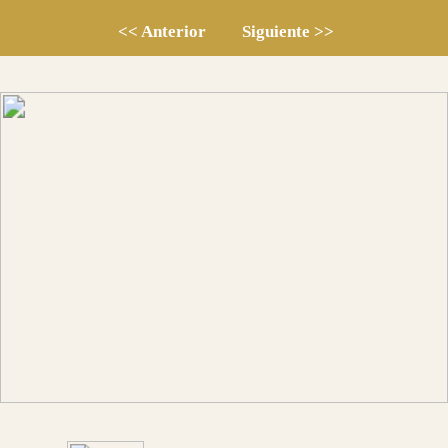
Dr. J.R. Truan
Mayo 2026
Este es el resumen de la expedición 110 al
Hospital Notre Dame de la Santé en Dschang
Camerun.
Esta vez hemos viajado los traumatólogos Dr. C.
Resines, Dr. J. Tabuenca, Dra. R Romero Passas,
Dra. C. Wert y Dr. J. R. Truan. Las enfermeras
M. Córdoba y S. García. Y la anestesista Dra.