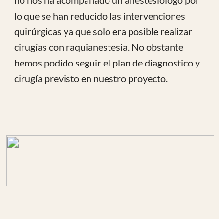
como supuestos pacientes y hemos seguido con
la tarea de ordenar y clasificar muchas
donaciones de férulas, vendajes y diversos
aparatos etc que han
ido llegando.
Hemos constatado la satisfacción de alguno de
los pacientes operados que han acudido a
revisión como el ejemplo del resultado de un
pie equino bilateral del que hicimos la primera
cirugía en el pie izquierdo.
Tambien tuvimos la oportunidad de visitar la
escuela local y revisar los niños durante el
recreo.
Déjanos un comentario