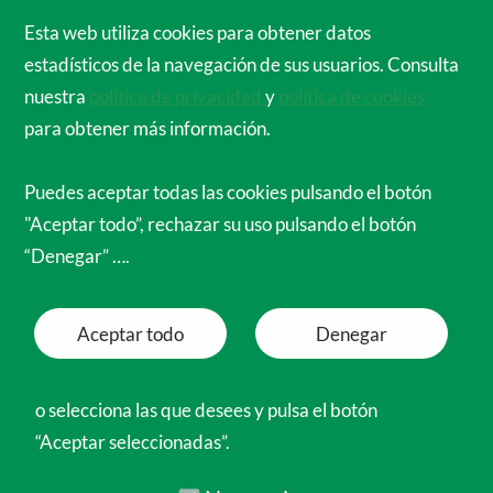
Cirujanos Ortopédicos de España para el
Esta web utiliza cookies para obtener datos
Mundo
estadísticos de la navegación de sus usuarios. Consulta
Menú
nuestra
política de privacidad
y
política de cookies
para obtener más información.
10 al 19 de octubre de
expedición
2
Puedes aceptar todas las cookies pulsando el botón
2015
"Aceptar todo”, rechazar su uso pulsando el botón
“Denegar” ….
Aceptar todo
Denegar
<< Anterior
Siguiente >>
o selecciona las que desees y pulsa el botón
“Aceptar seleccionadas”.
Necesarias
Funcionales
Preferencias
Analíticas
Marketing