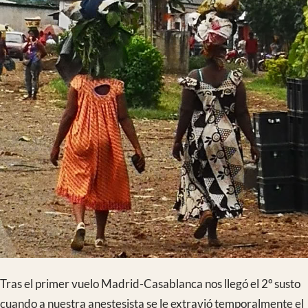
problema se solventó y no dejamos a nadie en Casablanca.
Tras el segundo vuelo llegamos a Douala a las 5 am y
recibimos la noticia de que todas las maletas de material se
habían extraviado. En ellas transportábamos entre otras
cosas, la reposición de los clavos intramedulares utilizados en
las cirugías del mes anterior, un aparato de isquemia
descatalogado pero en perfecto estado de funcionamiento
donado por el Hospital Ruber De Juan Bravo (nos donaron 2
pero uno de ellos tiene un tamaño excesivamente grande y
está esperando a un contenedor para su traslado) y todo el
material quirúrgico fungible donado y reesterilizado por el
Hospital de la Beata Maria Ana de Jesus.
A mitad de camino paramos en nuestra frutería habitual para
hacer compras y nos divirtió mucho el hecho de que un