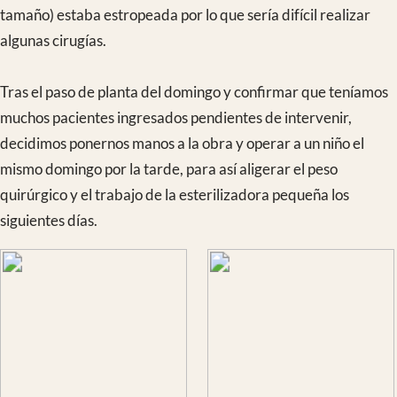
sido algo menor que otros meses debido a las abundantes
lluvias que hemos sufrido y a que Septiembre es para los
cameruneses “la cuesta de enero”, el mes en el que deben
pagar el año escolar de sus hijos.
Esta expedición ha realizado 133 consultas, 99 curas y 24
intervenciones quirúrgicas de las que 14 fueron de alta
complejidad. Cabe destacar que durante esta semana,
aprovechando el perfil de especialización en patología de
columna del Dr Areta, nuestro medico local Lionel Nges ha
citado a muchos pacientes con problemas de espalda para ser
valorados pudiendo dar solución a algunas de las dolencias
que hasta ahora no cubríamos. Siguiendo con nuestra labor
docente se han realizado 4 infiltraciones facetarias, cuya
técnica esperamos que el Dr. Nges vaya incorporando al