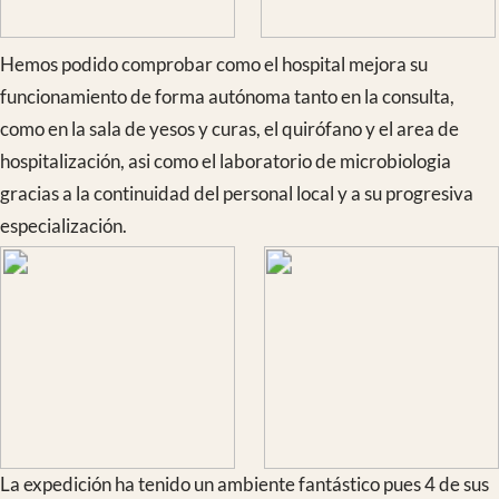
arsenal terapéutico que está desarrollando.
Los especialistas en Infecciosas Laura Prieto y en
Microbiología Moncho Pérez son directores del Master en
Medicina Tropical y Salud Internacional de la Universidad
Autónoma de Madrid y estuvieron visitando otros centros
hospitalarios como “Dreams” (para pacientes VIH con
especial atención a embarazadas) y “San Vicente de Paul”
gestionados ambos por las Hijas de la Caridad de Dschang
para incorporarlos junto a nuestro hospital “Notre Dame de la
Sante” en la rotación de los alumnos del Master.