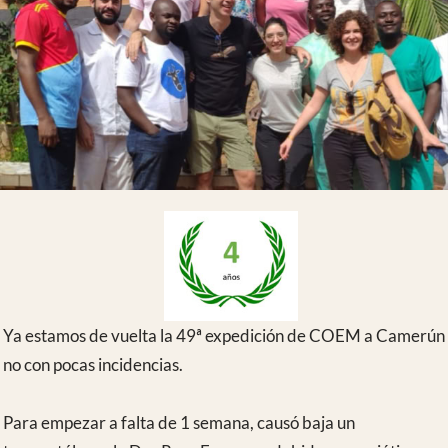
Ya estamos de vuelta la 49ª expedición de COEM a Camerún
no con pocas incidencias.
Para empezar a falta de 1 semana, causó baja un
traumatólogo, la Dra Rosa Ezquerro debido a una ciática
que le ha imposibilitado subirse al avión. Le deseamos una
rápida recuperación y que muy pronto pueda estrenarse en
Camerún.
Participamos en esta expedición los traumatólogos, Javier
Areta, Marcos de Antonio, Paloma Aragonés y Mónica
Alvarez. Anestesista, Maria Perez. Enfermera-
Instrumentista, Ana Garcia. Medico Internista especialista en
Infecciosas, Laura Prieto. Microbiólogo, Moncho Perez.