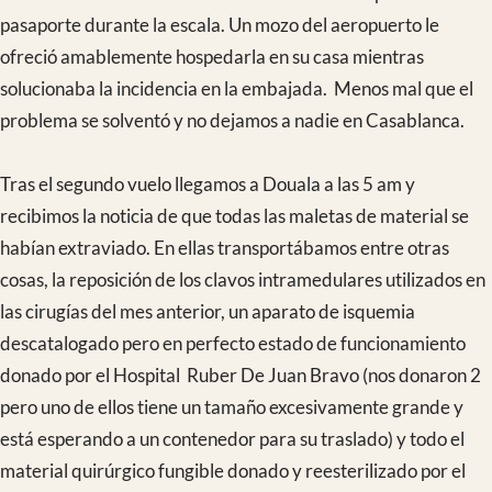
frutero africano pidió matrimonio a la Dra Aragonés. Ella lo
declinó amablemente y pudimos completar la semana sin más
bajas.
Tras las 4 horas de traslado terrestre llegamos a Dschang y
nos encontramos que el Autoclave (esterilizadora de gran
tamaño) estaba estropeada por lo que sería difícil realizar
algunas cirugías.
Tras el paso de planta del domingo y confirmar que teníamos
muchos pacientes ingresados pendientes de intervenir,
decidimos ponernos manos a la obra y operar a un niño el
mismo domingo por la tarde, para así aligerar el peso
quirúrgico y el trabajo de la esterilizadora pequeña los
siguientes días.