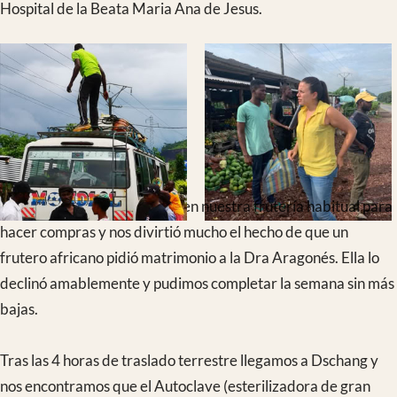
Hemos podido comprobar como el hospital mejora su
funcionamiento de forma autónoma tanto en la consulta,
como en la sala de yesos y curas, el quirófano y el area de
hospitalización, asi como el laboratorio de microbiologia
gracias a la continuidad del personal local y a su progresiva
especialización.
La expedición ha tenido un ambiente fantástico pues 4 de sus
8 integrantes repetían experiencia juntos y las incidencias se
fueron subsanando.
Llegaron en un envio ugente desde España la piezas de
repuesto del autoclave pudiéndose reparar la Matachana el
martes y aparecieron las maletas el miércoles. El trabajo ha