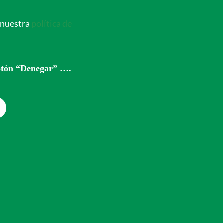
a nuestra
política de
parencia
Contacto
Blog
expedición
botón “Denegar” ….
68
<< Anterior
Siguiente >>