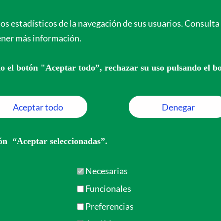
s de España para el Mundo
tos estadísticos de la navegación de sus usuarios. Consult
ener más información.
Proyecto
Colaboración
Actualidad
Trans
do el botón "Aceptar todo”, rechazar su uso pulsando el 
Aceptar todo
Denegar
embre de 2022
otón “Aceptar seleccionadas”.
Necesarias
Funcionales
Preferencias