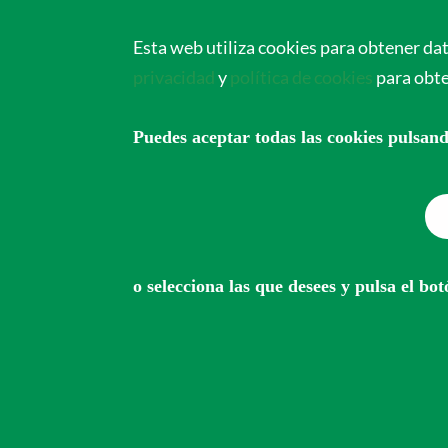
Cirujanos Ortopédico
Esta web utiliza cookies para obtener da
privacidad
y
política de cookies
para obt
Inicio
Expediciones
Puedes aceptar todas las cookies pulsan
17 al 25 de septi
o selecciona las que desees y pulsa el b