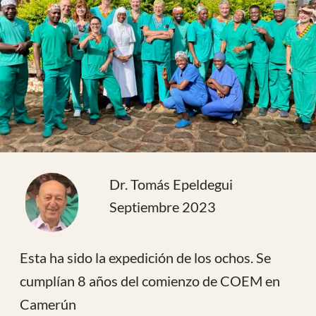
Dr. Tomás Epeldegui
Septiembre 2023
Esta ha sido la expedición de los ochos. Se
cumplían 8 años del comienzo de COEM en
Camerún
Ha sido la expedición número 80 y hemos ido
8 voluntarios: Jr. Almoguera, Javier Vaquero,
Marcos de Antonio, Gaspar González y Tomas
Epeldegui (traumatólogos) Curra Chavarri
(anestesista) Olga Ortega (medico de familia)
y Antia González (instrumentista)