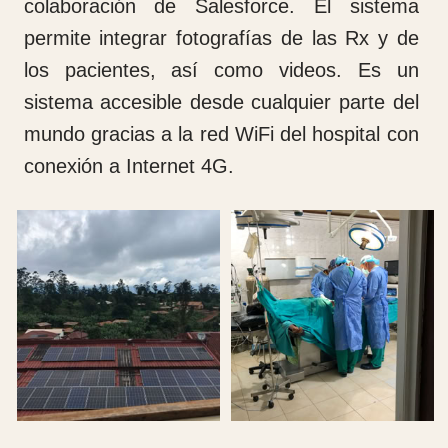
tiempo estimado de 6 h que al final se
convierten en 6: 30h porque nuestro
conductor no tiene que envidiarle nada a
Carlos Sainz padre haciendo rallys.
A mitad del camino paramos en unos
puestos de fruta que hay en los laterales
para comprar a la comunidad de las monjas
plátanos, papaya, aguacate naranjas verdes
y limas. También había unos chicos que
cuando aminorábamos la velocidad se nos
acercaban a la ventanilla para vendernos
productos autóctonos de la tierra. Entre ellos