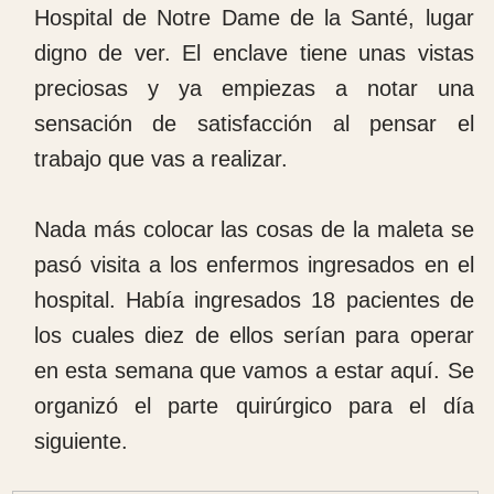
ya habíamos terminado. Hoy hay de menú
espaguetis con albóndigas, de postre piña
que está buenísima y papaya.
A las dos de la tarde no hemos vuelto a ir a
quirófano que todavía quedaba por hacer
una fractura abierta de tibia y una revisión
de otra fractura producida por un accidente
de tráfico con fractura de muñeca, fractura
de fémur y fractura de rodilla. Al final se ha
dado bien y hemos terminado pronto.
Miércoles 16 de octubre de 2024