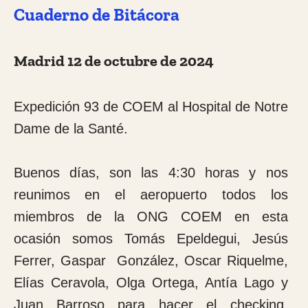
unas bolitas parecidas a las huesos de un
níspero que le llaman “vita loca”. Es un
producto que lo chupas y dicen que produce
vitalidad sexual y por aquí lo usan mucho.
Bueno, seguimos con el cuaderno de
bitácora. Por fin llegamos al destino,
menudo dolor de cuello y de espaldas con el
que he llegado, pero nada más bajarme del
coche se me ha quitado todo al ver el