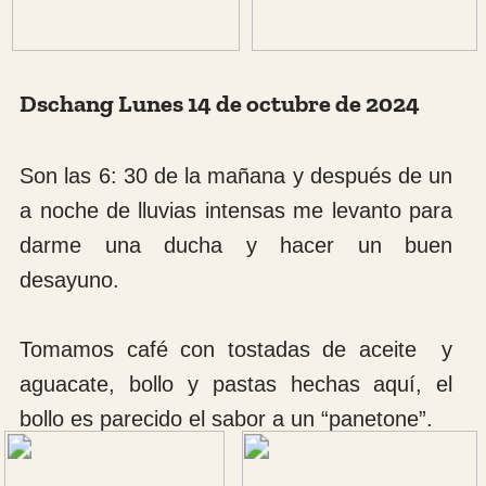
comida, carne, pescado todo tipo de
alimentos. Esto es indescriptible porque hay
que ver todas las percepciones que se
distinguen, olor, color, sabor no porque no
probamos nada y la pinta que tienen las
carnes y los pescados.…
Es una cultura distinta a la europea. Después
nos hemos ido a cenar con algunos médicos
del hospital para compartir solidaridad. Hemos
cenado pollo con patatas fritas y plátano frito
con una salsa picante y una salsa mayonesa.
Ha sido una cena rápida y nos hemos ido a la