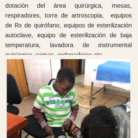
chocolate y un café con leche.
Aterrizamos sin incidencias en el aeropuerto
de Duala a la hora indicada, recogemos el
equipaje y esperamos a que vinieran a
recogernos para ir a cenar. Después de una
gran cena en una pizzería italiana vamos a
dormir a la Universidad de La Salle para
descansar y continuar al día siguiente rumbo
a Dschang. Buenas noches y hasta mañana.
Douala 13 de octubre de 2024