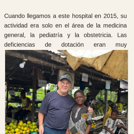
tarde del viernes y el sábado se inicia el
largo viaje de vuelta.En nuestro caso
viajamos de vuelta el domingo.
Actividades docentes
A parte del trabajo asistencial en el hospital
por parte de los cooperantes, se comenzó
la importantísima labor docente. En el
Hospital había un médico cirujano que
atendía toda clase de patologías de cirugía
general, así como partos y cesáreas, el Dr.
Lionel Nges. Posteriormente se han
incorporado el Dr. Alain Say y el Dr.
Yannick.Todos ellos han seguido un proceso
de formación en cirugía ortopédica y
traumatología.