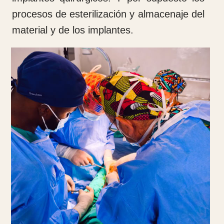
la instalación y ampliación de una Unidad
Fotovoltaica con baterías de Litio.
COEM ha colaborado en la financiación de
las obras de mejora de la carretera de
acceso al Hospital.
Actualmente el Hospital Notre Dame de la
Santé, cuenta con dos quirófanos, dos
salas de curas y una consulta totalmente
dotadas, un área de hospitalización para
enfermos agudos, con salas independientes
para hombres, mujeres y niños,
Hemos implantado un sistema informático
de historias clínicas gracias a la inestimable
colaboración de Salesforce. El sistema
permite integrar fotografías de las Rx y de
los pacientes, así como videos. Es un