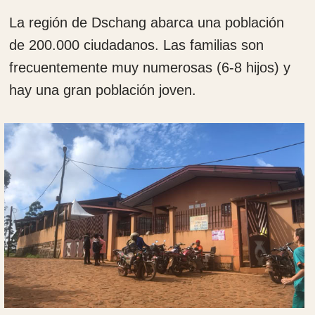
La actividad económica principal es la
agricultura y la actividad comercial se
desarrolla en las orillas de las carreteras en
las que existe bastante desorden de tráfico y
muchos baches. El tráfico es
mayoritariamente de motocicletas que
generan un auténtico caos. Esto produce
innumerables y graves accidentes de tráfico
Se trata de unas instalaciones de reciente
construcción financiadas mayoritariamente
por entidades españolas y gestionado por las
religiosas Siervas de María.