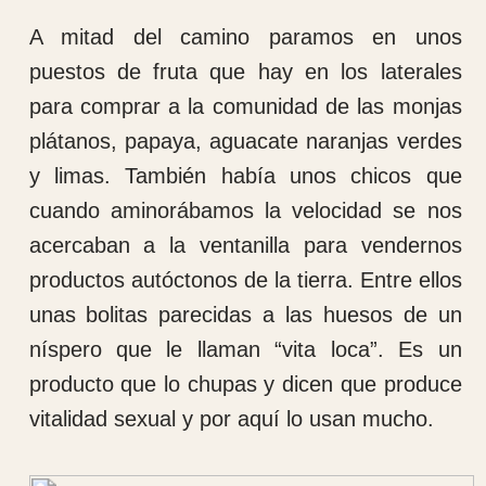
tomado una piña buenísima y unas papayas
deliciosas. A continuación, hemos vuelto al
hospital para continuar con la consulta, las
curas y las cirugías hasta casi las 8 de la
tarde que aquí ya es de noche. Sin nada
mas que contar por hoy me despido hasta
mañana, por ciento el clima hoy nos ha
acompañado, no ha llovido en todo el día.
Martes 15 de octubre de 2024.
Buenos días. Son las 6:30 horas y acabo de
levantarme. Esta noche ha sido mejor, no ha
llovido y hemos descansado fenomenal. A
las 7 horas una ducha y a desayunar que
menudos desayunos nos metemos. Luego a
las 8 de la mañana antes de empezar la
jornada de trabajo vamos a la capilla para
hacer nuestras oraciones de acción de