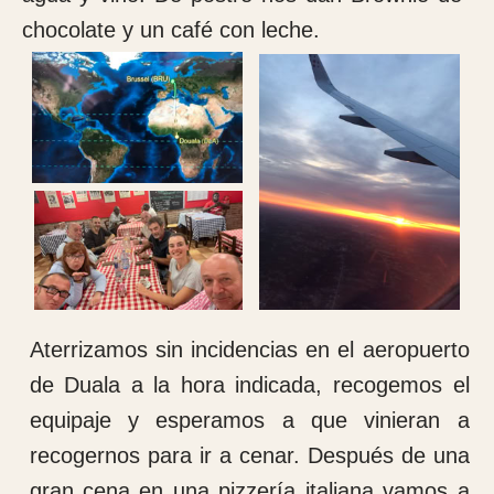
A parte de los quirófanos programados para
el lunes también hay curas de pacientes
ingresados y pacientes ambulantes y algún
que otro yeso a realizar.
Después hemos comido a las 15:30 horas
arroz y pollo, comida hecha por las monjas
de la comunidad y hemos tenido toda la
tarde de descanso para poder compartir
opiniones con todos los compañeros. A esta
hora 22:18 cierro el parte de hoy para irme
a dormir y descansar. Mañana empieza la
maratón de pacientes. Buenas noches.