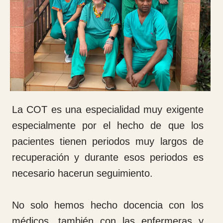
Se han protocolizado las consultas de alta
resolución para evitar viajes a veces muy
largos al hospital de los pacientes y se pueda
resolver en el día la consulta, la realización de
pruebas complementarias especialmente de
imagen y la consulta para evaluarlas.
Actividades de gestión
Cirujanos Ortopédicos de España para el
Mundo (COEM) ha suministrado al Hospital
Notre Dame de la Santé instrumental
quirúrgico, material auxiliar para la completa
dotación del área quirúrgica, mesas,
respiradores, torre de artroscopia, equipos
de Rx de quirófano, equipos de esterilización
autoclave, equipo de esterilización de baja
temperatura, lavadora de instrumental
quirúrgico, camas, ordenadores etc,