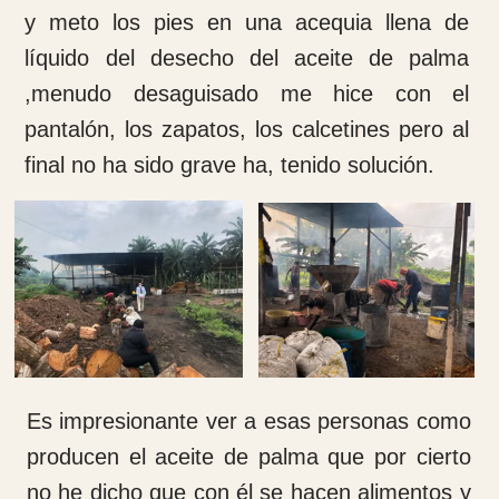
y heridas post quirúrgicas. Se empieza
haciendo un pase de visita a los pacientes
ingresados y a continuación empiezan las
cirugías, las curas y la consulta.
La cantidad de curas y yesos de pacientes
por día suele ser de unos 30. La verdad es
que lo vives de otra manera pues la gente
de aquí no está acostumbrada a que le vea
una persona blanca y a su vez que dé
instrucciones a los de su propio hospital.
Aquí no hay hora de finalización de trabajo,