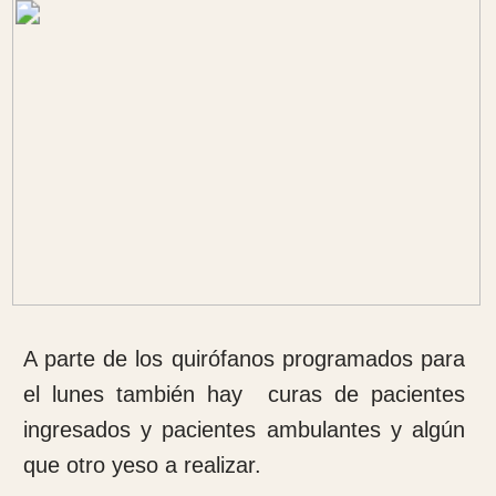
Son las 6: 30 de la mañana. Como todos los
días me despierto para darme una ducha y
desayunar con los compañeros. Hoy parece
que el día va a ser algo mas tranquilo pues
por la tarde vamos a ir a visitar la ciudad de
Dschang y hacer algunas compras.
Empezamos la jornada de trabajo haciendo
nuestras oraciones para dar gracias y pedir
por nuestros pacientes y trabajadores.
Después de hacer el cántico y el rezo nos
disponemos a repartir las tareas.