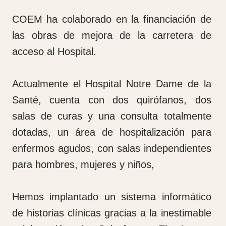
detenemos en una fábrica de aceite de
palma para ver como se produce. Por
querer hacer reportaje en primer plano voy
y meto los pies en una acequia llena de
líquido del desecho del aceite de palma
,menudo desaguisado me hice con el
pantalón, los zapatos, los calcetines pero al
final no ha sido grave ha, tenido solución.
Es impresionante ver a esas personas como
producen el aceite de palma que por cierto
no he dicho que con él se hacen alimentos y
también jabones. Una vez visto continuamos
el camino hacia nuestra meta 221 km y un