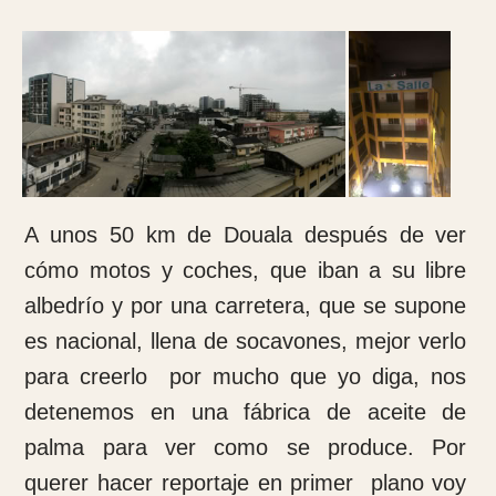
A las ocho de la mañana se hace una oración
en la capilla del hospital leyendo una lectura y
después se hace un rezo y se pide por
todos y a continuación se hace un oración
por la virgen de norte dame de la Santé.
Después nos vamos cada cooperante a su
puesto de trabajo a realizar sus funciones. Al
principio te encuentras desubicado pues los
profesionales del lugar están acostumbrados
a trabajar de manera distinta a nosotros y
con medios distintos a los nuestros pero la
verdad es que a pesar de todo no lo hacen
mal. Allí lo que manejan muy bien son las
heridas por accidentes de tráfico
(motocicletas) heridas de pies diabéticos con
grandes úlceras que no había visto en mi
vida, tumores con afectación de gran tamaño