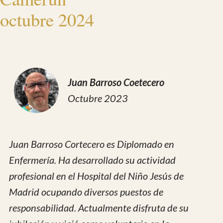
Octubre 2023
Juan Barroso Cortecero es Diplomado en
Enfermería. Ha desarrollado su actividad
profesional en el Hospital del Niño Jesús de
Madrid ocupando diversos puestos de
responsabilidad. Actualmente disfruta de su
jubilación y viajó como voluntario en la
expedición de octubre 2024
Introducción
El Hospital de Notre Dame de la Santé está
situado en la aldea de Batsengla, en el área
de influencia de la ciudad de Dschang,
departamento de Menoua de la región del
Oeste de Camerún.
Camerún, es un país situado en pleno Golfo
de Guinea, país subdesarrollado con un 48%