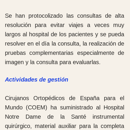
reunimos en el aeropuerto todos los
miembros de la ONG COEM en esta
ocasión somos Tomás Epeldegui, Jesús
Ferrer, Gaspar González, Oscar Riquelme,
Elías Ceravola, Olga Ortega, Antía Lago y
Juan Barroso para hacer el checking.
Hacemos embarque a las 5:30 horas y
despegamos con puntualidad inglesa a las
6:40 horas con destino a Bruselas.
Realizamos el viaje sin incidencias llegando
al aeropuerto de Bruselas a las 8:10h. Nos
tomamos un café y esperamos para
embarcar destino a Duala Camerún.
Despegamos a las 11:40 horas con hora de
llegada a las 17: 40 hora local que es una
más que en España. A las 13: 00 horas nos
dan de comer un tuper con macarrones con
tomate ,una cuña de queso camember y
una tarrina de mantequilla. Nos ofrecen
agua y vino. De postre nos dan Brownie de