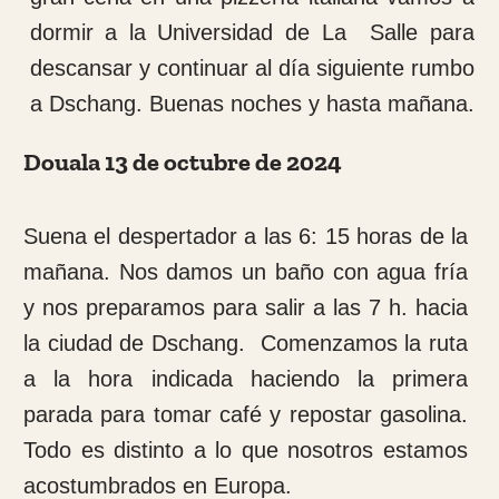
Dschang Lunes 14 de octubre de 2024
Son las 6: 30 de la mañana y después de un
a noche de lluvias intensas me levanto para
darme una ducha y hacer un buen
desayuno.
Tomamos café con tostadas de aceite y
aguacate, bollo y pastas hechas aquí, el
bollo es parecido el sabor a un “panetone”.