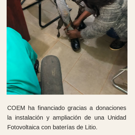
Suena el despertador a las 6: 15 horas de la
mañana. Nos damos un baño con agua fría
y nos preparamos para salir a las 7 h. hacia
la ciudad de Dschang. Comenzamos la ruta
a la hora indicada haciendo la primera
parada para tomar café y repostar gasolina.
Todo es distinto a lo que nosotros estamos
acostumbrados en Europa.
A unos 50 km de Douala después de ver
cómo motos y coches, que iban a su libre
albedrío y por una carretera, que se supone
es nacional, llena de socavones, mejor verlo
para creerlo por mucho que yo diga, nos