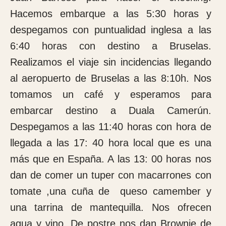
Hospital de Notre Dame de la Santé, lugar
digno de ver. El enclave tiene unas vistas
preciosas y ya empiezas a notar una
sensación de satisfacción al pensar el
trabajo que vas a realizar.
Nada más colocar las cosas de la maleta se
pasó visita a los enfermos ingresados en el
hospital. Había ingresados 18 pacientes de
los cuales diez de ellos serían para operar
en esta semana que vamos a estar aquí. Se
organizó el parte quirúrgico para el día
siguiente.