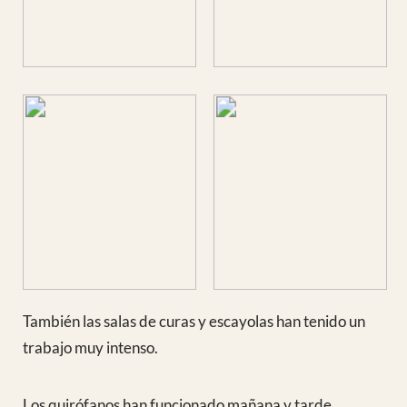
con la avalancha
de vendedoras
para comprar los
cacahuetes que
tanto nos gustan
Volveremos en
Mayo
Déjanos un comentario
Ver Todos los comentarios