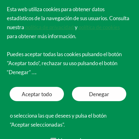
Cirujanos Ortopédicos de España para el
Esta web utiliza cookies para obtener datos
Mundo
estadísticos de la navegación de sus usuarios. Consulta
Menú
nuestra
política de privacidad
y
política de cookies
para obtener más información.
Dschang - Hospital Notre Dame de la Santé
Puedes aceptar todas las cookies pulsando el botón
"Aceptar todo”, rechazar su uso pulsando el botón
5 al 13 de abril de
expedición
99
“Denegar” ….
2025
Aceptar todo
Denegar
“Se han realizado 260 consultas y se
han operado 34 pacientes. Algunos con
o selecciona las que desees y pulsa el botón
varias cirugías a distinto nivel.”
“Aceptar seleccionadas”.
Necesarias
<< Anterior
Siguiente >>
Funcionales
Preferencias
Analíticas
Marketing