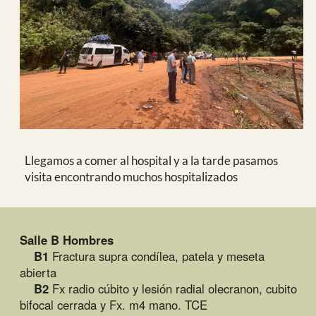
Todo esto pendiente de completar con los pacientes
que esperábamos recibir. En resumen, hemos tenido
un gran volumen de trabajo.
Se han realizado
260 consultas
y se han
operado 34
pacientes
. Algunos con varias cirugías a distinto nivel.
En esta ocasión se ha comenzado el trabajo como
siempre con una oración en la capilla excepto el
viernes que al ser cuaresma se realiza un Víacrucis al
que asiste todo el personal.