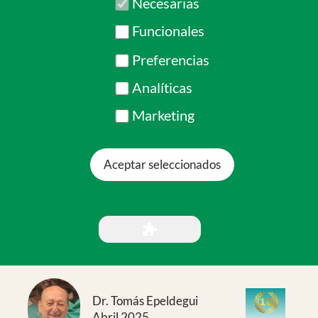
Aceptar seleccionados
Dr. Tomás Epeldegui
Abril 2025
Hemos viajado en esta ocasión Tomas Epeldegui, Javier
Sanz Hospital, Pablo Aragonés, Nicomedes Fernandez
Baillo e Irene Zarcos ( Traumatologos) Javier Mora
(Anestesista) Albero Garcia Abad y Alba Montes (
Enfermeros) y Maria Rivas (Farmacéutica).
Comenzamos con un cambio de itinerario de la
compañía Air France que nos ha obligado a aumentar
muchas horas el trayecto de ida con enlaces largos en el
aeropuerto de Paris, llegando muy de noche a Duala