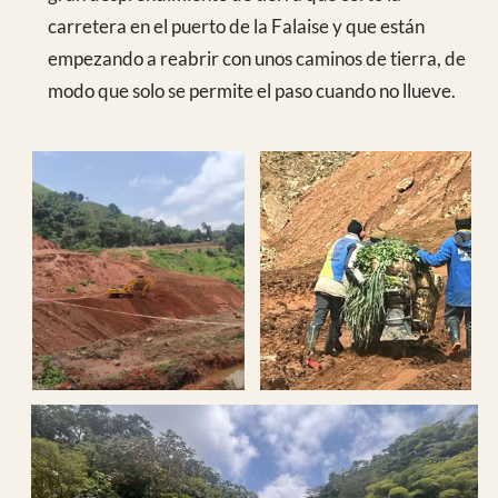
Salle B Hombres
B1
Fractura supra condílea, patela y meseta
abierta
B2
Fx radio cúbito y lesión radial olecranon, cubito
bifocal cerrada y Fx. m4 mano. TCE
B3
Fx abierta tibia con FE (curas)
B4
Polimiositis brazo úlcera
B5
Fx abierta diafisaria tibia
B6
Pala iliaca y acetábulo tto. conservador
descarga
B7
Pie diabético amputados curas
Salle A Mujeres
A1
Fx abierta tibia izda defecto óseo
A4
Fx cadera izda tracción
A5
Degloving pie injerto úlceras + clavo fémur izdo
A6
Fx pie tx con pérdida ósea 1º meatarsiano
Salle C Niños
C1
Pandiafistis de femur niña
C2
Fx meseta tibia ya operada
C3
Fx fémur clavo retrógrado y úlcera pierna
pendiente injerto
C5
Fx luxación húmero